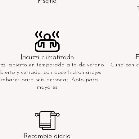
Piscina
Jacuzzi climatizado
E
uzzi abierto en temporada alta de verano
Cuna con c
bierto y cerrado, con doce hidromasajes
umbares para seis personas. Apto para
mayores
Recambio diario