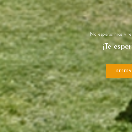
No esperes más y res
¡Te espe
RESER