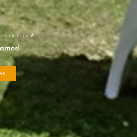
ervá tu estadía!
ramos!
VAS